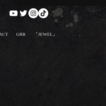
ACT
GRR
「JEWEL」