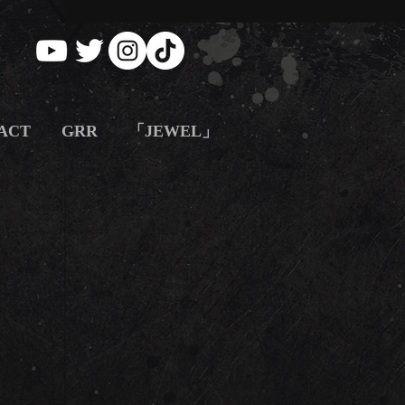
ACT
GRR
「JEWEL」